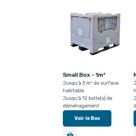
Small Box - 1m³
Jusqu’à 3 m² de surface
J
habitable
h
Jusqu’à 12 boîte(s) de
J
déménagement
Voir le Box