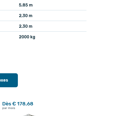
5,85 m
2,30 m
2,30 m
2000 kg
oxes
Dès € 178,68
par mois