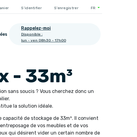
anier
S’identifier
S’enregistrer
FR
Rappelez-moi
ées
Disponible :
lun - ven 08h30 – 17h00
x - 33m³
ion sans soucis ? Vous cherchez donc un
lier.
itue la solution idéale.
e capacité de stockage de 33m³. Il convient
l’entreposage de vos meubles et de vos
ceux qui désirent vider un certain nombre de